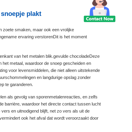
 snoepje plakt
een zoete smaken, maar ook een vrolijke
aangename ervaring verstorenDit is het moment
.
nnenkant van het metalen blik.gevulde chocoladeDeze
e en het metaal, waardoor de snoep gescheiden en
ting voor levensmiddelen, die niet alleen uitstekende
tuurschommelingen en langdurige opslag zonder
ep te garanderen.
en als gevolg van sporenmetalenreacties, en zelfs
barrière, waardoor het directe contact tussen lucht
rs en uitnodigend blijft, net zo vers als uit de
r vermindert ook het afval dat wordt veroorzaakt door