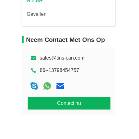
Nieuws
Gevallen
Neem Contact Met Ons Op
sales@tins-can.com
86--13798454757
Contact nu