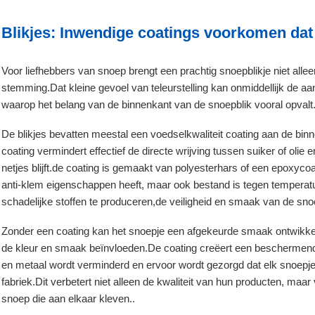
Blikjes: Inwendige coatings voorkomen dat
Voor liefhebbers van snoep brengt een prachtig snoepblikje niet all
stemming.Dat kleine gevoel van teleurstelling kan onmiddellijk de 
waarop het belang van de binnenkant van de snoepblik vooral opvalt
De blikjes bevatten meestal een voedselkwaliteit coating aan de bi
coating vermindert effectief de directe wrijving tussen suiker of oli
netjes blijft.de coating is gemaakt van polyesterhars of een epoxycoa
anti-klem eigenschappen heeft, maar ook bestand is tegen tempera
schadelijke stoffen te produceren,de veiligheid en smaak van de sno
Zonder een coating kan het snoepje een afgekeurde smaak ontwikkel
de kleur en smaak beïnvloeden.De coating creëert een beschermende 
en metaal wordt verminderd en ervoor wordt gezorgd dat elk snoepje ve
fabriek.Dit verbetert niet alleen de kwaliteit van hun producten, maa
snoep die aan elkaar kleven..