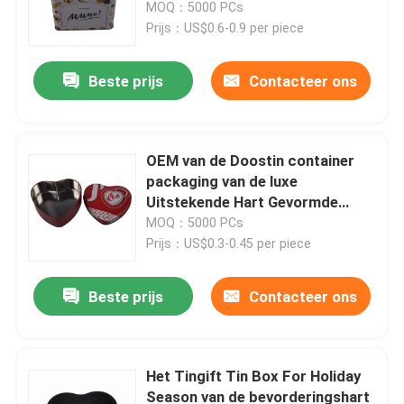
Dispenser
MOQ：5000 PCs
Prijs：US$0.6-0.9 per piece
Beste prijs
Contacteer ons
OEM van de Doostin container
packaging van de luxe
Uitstekende Hart Gevormde
Chocolade ODM
MOQ：5000 PCs
Prijs：US$0.3-0.45 per piece
Thuis
Beste prijs
Contacteer ons
Producten
Het Tingift Tin Box For Holiday
Season van de bevorderingshart
Video's