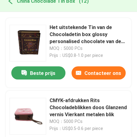
China Chocolade Tin Box
(12)
Het uitstekende Tin van de
Chocoladetin box glossy
personalised chocolate van de
Boekvorm
MOQ：5000 PCs
Prijs：US$0.8-1.0 per piece
Beste prijs
Contacteer ons
CMYK-afdrukken Rits
Chocoladeblikken doos Glanzend
vernis Vierkant metalen blik
MOQ：5000 PCs
Prijs：US$0.5-0.6 per piece