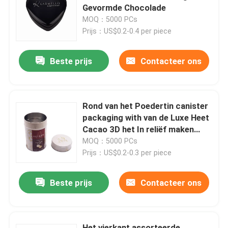
Gevormde Chocolade
MOQ：5000 PCs
Over ons
Prijs：US$0.2-0.4 per piece
Beste prijs
Contacteer ons
Fabriekstocht
Kwaliteitscontrole
Rond van het Poedertin canister
packaging with van de Luxe Heet
Neem contact met ons op
Cacao 3D het In reliëf maken
Embleem
MOQ：5000 PCs
Prijs：US$0.2-0.3 per piece
Vraag een offerte
Beste prijs
Contacteer ons
Koekje Tin Can
Suikergoed Tin Can
Het vierkant assorteerde