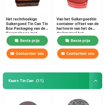
Het rechthoekige
Van het Suikergoedtin
Suikergoed Tin Can Tin
container offset van de
Box Packaging van de
hartvorm van het de
Karamelnoga met
drukmetaal het
Scharnierend Deksel
suikergoedtin met
Beste prijs
Beste prijs
Deksel
Contacteer ons
Contacteer ons
Kaars Tin Can
(11)