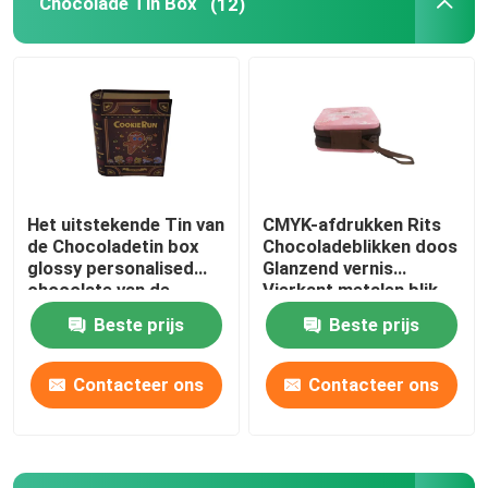
Chocolade Tin Box
(12)
Kaars Tin Can
Chocolade Tin Box
Bulkkerstmistin
Het uitstekende Tin van
CMYK-afdrukken Rits
de Chocoladetin box
Chocoladeblikken doos
Theebus Tin
glossy personalised
Glanzend vernis
chocolate van de
Vierkant metalen blik
Boekvorm
Beste prijs
Beste prijs
Het Tin van de metaalkoffie
Contacteer ons
Contacteer ons
Leeg Koekjestin
Blikken voor voedselopslag