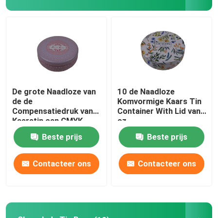
Over ons
Fabriekstocht
Kwaliteitscontrole
De grote Naadloze van
10 de Naadloze
de de
Komvormige Kaars Tin
Compensatiedruk van
Container With Lid van
Neem contact met ons op
Kaarstin can CMYK
oz
Kaars Tin Box
Beste prijs
Beste prijs
Decorative
Vraag een offerte
Contacteer ons
Contacteer ons
Koekje Tin Can
Suikergoed Tin Can