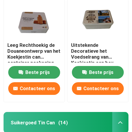
Leeg Rechthoekig de
Uitstekende
Douaneontwerp van het
Decoratieve het
Koekjestin can
Voedselrang van
container packaging
Koekjestin can box
with Scharnierend
medium rectangular
Beste prijs
Beste prijs
Deksel
Contacteer ons
Contacteer ons
Suikergoed Tin Can
(14)