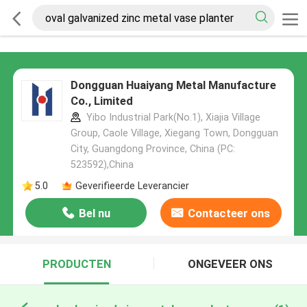
Dongguan Huaiyang Metal Manufacture
Co., Limited
Yibo Industrial Park(No.1), Xiajia Village
Group, Caole Village, Xiegang Town, Dongguan
City, Guangdong Province, China (PC:
523592),China
5.0
Geverifieerde Leverancier
Bel nu
Contacteer ons
PRODUCTEN
ONGEVEER ONS