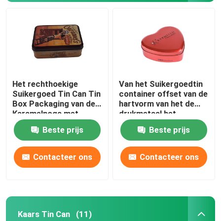
Het rechthoekige
Van het Suikergoedtin
Suikergoed Tin Can Tin
container offset van de
Box Packaging van de
hartvorm van het de
Karamelnoga met
drukmetaal het
Scharnierend Deksel
suikergoedtin met
Beste prijs
Beste prijs
Deksel
Thuis
Contacteer ons
Contacteer ons
Producten
Kaars Tin Can
(11)
Video's