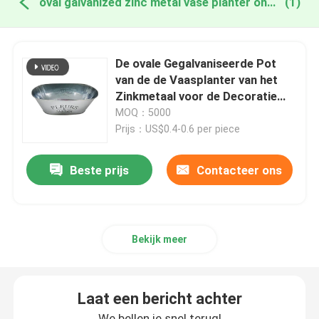
oval galvanized zinc metal vase planter online fabricage
(1)
De ovale Gegalvaniseerde Pot
van de de Vaasplanter van het
Zinkmetaal voor de Decoratie
van de Bloementuin
MOQ：5000
Prijs：US$0.4-0.6 per piece
Beste prijs
Contacteer ons
Bekijk meer
Laat een bericht achter
We bellen je snel terug!