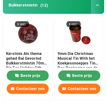
Bulkkerstmistin
(12)
Tin Gift Box
Kosmetisch Tin
Tin Lunch Boxes
Kerstmis Als thema
9mm Dia Christmas
Ronde blikken containers
gehad Bal Gevormd
Musical Tin With het
Bulkkerstmistin 70mm
Koekjessnoepjes Tin
Dia For Holiday Gift
Box Packaging van de
Rechthoekig Tin Box
Promotion
Misstapdekking
Beste prijs
Beste prijs
Vierkant Tin Box
Contacteer ons
Contacteer ons
Douane Tin Can