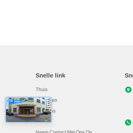
Snelle link
Sn
Thuis
Producten
Over Ons
Video
Neem Contact Met Ons Op