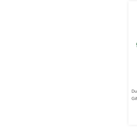
Du
Gi
wit