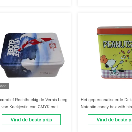
ideo
coratief Rechthoekig de Vernis Leeg
Het gepersonaliseerde Dek
n van Koekjestin can CMYK met
Notentin candy box with hi
harnierend Deksel
Voedselrang voor Noten Ve
Vind de beste prijs
Vind de beste pr