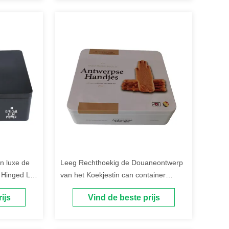
n luxe de
Leeg Rechthoekig de Douaneontwerp
 Hinged Lid
van het Koekjestin can container
packaging with Scharnierend Deksel
ijs
Vind de beste prijs