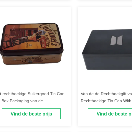
t rechthoekige Suikergoed Tin Can
Van de de Rechthoekgift va
n Box Packaging van de
Rechthoekige Tin Can With
ramelnoga met Scharnierend
Doos Matt Varnish
Vind de beste prijs
Vind de beste pr
ksel