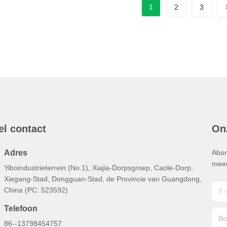
1
2
3
el contact
On
Adres
Abon
meer
Yiboindustrieterrein (No.1), Xiajia-Dorpsgroep, Caole-Dorp,
Xiegang-Stad, Dongguan-Stad, de Provincie van Guangdong,
China (PC: 523592)
Telefoon
86--13798454757