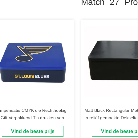
Match 27 Pro
mpensatie CMYK die Rechthoekig
Matt Black Rectangular Met
 Gift Verpakkend Tin drukken van
In reliëf gemaakte Dekselt
taaltin with hinged lid promotion
Verpakking
Vind de beste prijs
Vind de beste pr