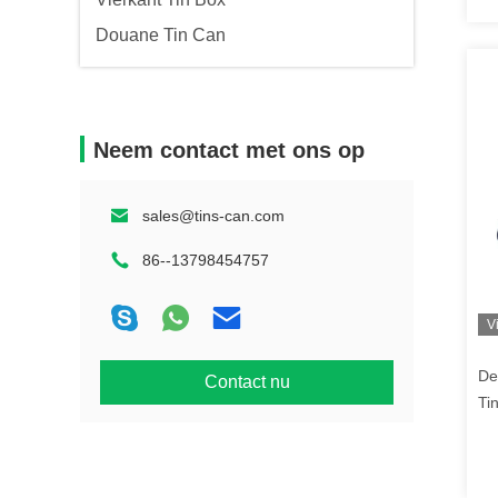
Douane Tin Can
Neem contact met ons op
sales@tins-can.com
86--13798454757
V
De
Contact nu
Ti
Sc