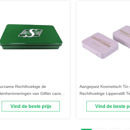
urzame Rechthoekige de
Aangepast Kosmetisch Tin 
ftenherinneringen van Gifttin cans
Rechthoekige Lippenstift T
h hinged lid
Hinged Lid verpakken
Vind de beste prijs
Vind de beste pr