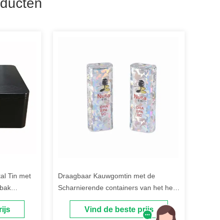
ducten
al Tin met
Draagbaar Kauwgomtin met de
abak
Scharnierende containers van het het
voedseltin van de Deksellucht strakke
ijs
Vind de beste prijs