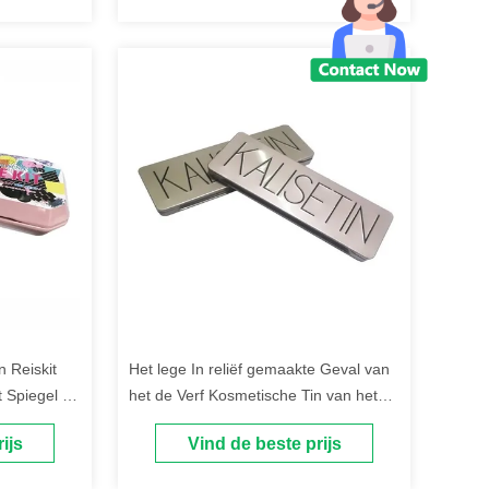
 Reiskit
Het lege In reliëf gemaakte Geval van
t Spiegel en
het de Verf Kosmetische Tin van het
Oogschaduwpalet met Spiegel en 12
ijs
Vind de beste prijs
Pannen