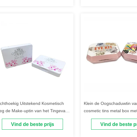
chthoekig Uitstekend Kosmetisch
Klein de Oogschaduwtin van
eg de Make-uptin van het Tingeval
cosmetic tins metal box me
t Spiegel en 10 Pannen
Pannen
Vind de beste prijs
Vind de beste pr