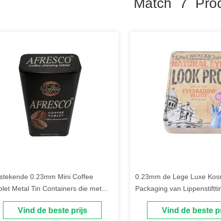
Match 7 Pro
tstekende 0.23mm Mini Coffee
0.23mm de Lege Luxe Kosm
blet Metal Tin Containers die met
Packaging van Lippenstiftti
ksel verpakken
with magnetic closing
Vind de beste prijs
Vind de beste pr