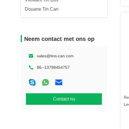
Douane Tin Can
Neem contact met ons op
sales@tins-can.com
86--13798454757
Re
Contact nu
Le
me