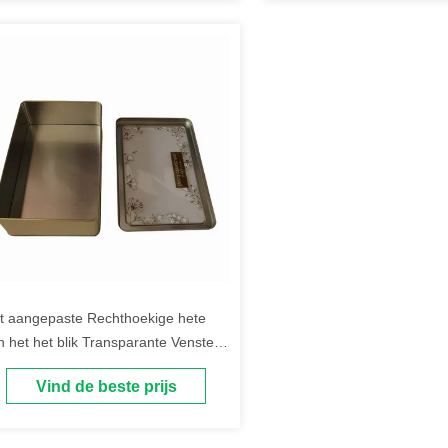
t aangepaste Rechthoekige hete
n het het blik Transparante Venster
n het chocoladetin tin van de het
Vind de beste prijs
ksel uitstekende chocolade