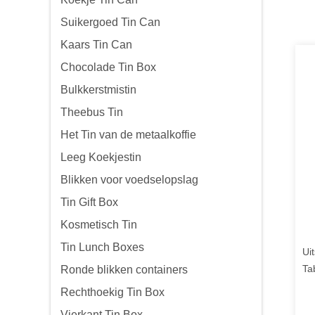
Suikergoed Tin Can
Kaars Tin Can
Chocolade Tin Box
Bulkkerstmistin
Theebus Tin
Het Tin van de metaalkoffie
Leeg Koekjestin
Blikken voor voedselopslag
Tin Gift Box
Kosmetisch Tin
Tin Lunch Boxes
Ui
Ta
Ronde blikken containers
De
Rechthoekig Tin Box
Vierkant Tin Box