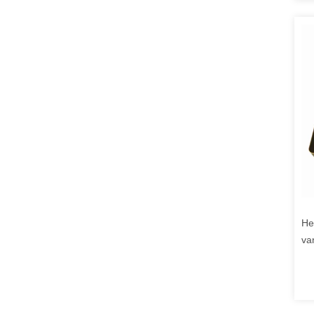
He
va
va
De