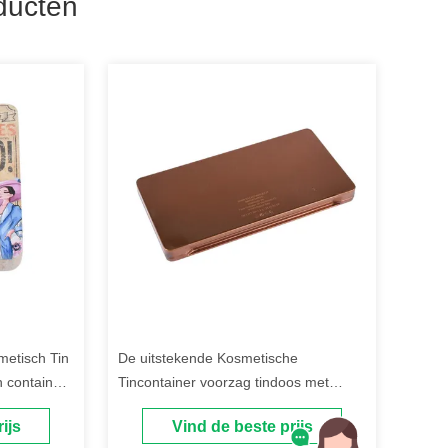
ducten
etisch Tin
De uitstekende Kosmetische
n container
Tincontainer voorzag tindoos met
Plastic Palet en 20 Pannen van een
ijs
Vind de beste prijs
scharnier