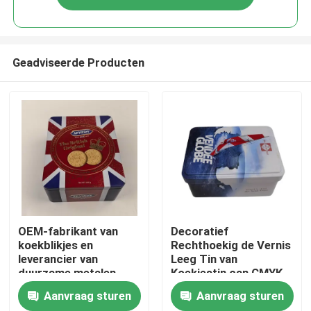
Geadviseerde Producten
Thuis
OEM-fabrikant van
Decoratief
koekblikjes en
Rechthoekig de Vernis
leverancier van
Leeg Tin van
Producten
duurzame metalen
Koekjestin can CMYK
verpakkingen
met Scharnierend
Aanvraag sturen
Aanvraag sturen
Deksel
Video's