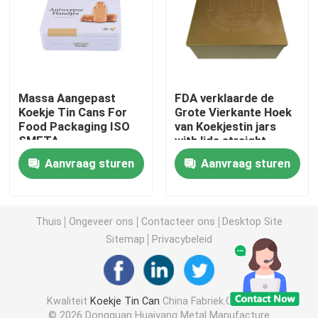
Kaars Tin Can
Chocolade Tin Box
Massa Aangepast
FDA verklaarde de
Koekje Tin Cans For
Grote Vierkante Hoek
Food Packaging ISO
van Koekjestin jars
Bulkkerstmistin
SMETA
with lids straight
Aanvraag sturen
Aanvraag sturen
Theebus Tin
Het Tin van de metaalkoffie
Thuis
Ongeveer ons
Contacteer ons
Desktop Site
Sitemap
Privacybeleid
Leeg Koekjestin
Kwaliteit
Koekje Tin Can
China Fabriek.Copyright
Blikken voor voedselopslag
© 2026 Dongguan Huaiyang Metal Manufacture