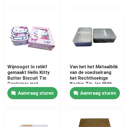
Over ons
Fabriekstocht
Kwaliteitscontrole
Wijnoogst In reliëf
Van het het Metaalblik
Neem contact met ons op
gemaakt Hello Kitty
van de voedselrang
Butter Biscuit Tin
het Rechthoekige
Container met
Koekje Tin Jar With
Vraag een offerte
Dekselmassa
Transparent Lid
Aanvraag sturen
Aanvraag sturen
Koekje Tin Can
Suikergoed Tin Can