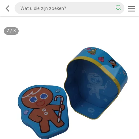
2
/
3