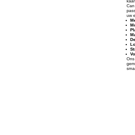
kaar
Can 
pass
uw e
M
M
Pl
Ma
De
L
St
Vo
Ons 
gema
sma