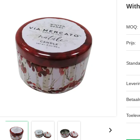
With
MOQ:
Prijs:
Standa
Leveri
Betaal
Toeleve