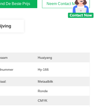
ind De Beste Prijs
Neem Contact Met Ons Op
ijving
naam
Huaiyang
lnummer
Hy-166
iaal:
Metaalblik
:
Ronde
:
CMYK