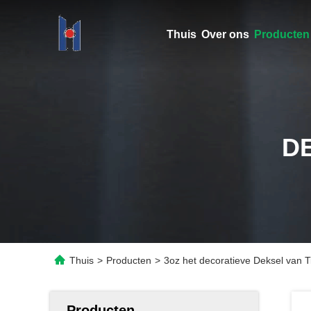
Thuis
Over ons
Producten
D
Thuis
>
Producten
>
3oz het decoratieve Deksel van 
Producten