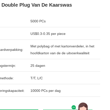
 Double Plug Van De Kaarswas
5000 PCs
US$0.3-0.35 per piece
Met polybag of met kartonverdeler, in het
ardverpakking:
hoofdkarton van de de uitvoerkwaliteit
ngstermijn:
25 dagen
methode:
T/T, L/C
ringskapaciteit:
10000 PCs per dag