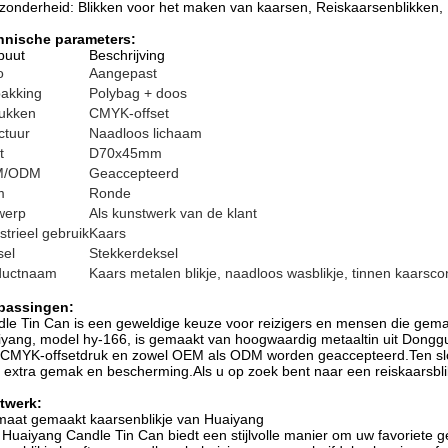
jzonderheid: Blikken voor het maken van kaarsen, Reiskaarsenblikken,
hnische parameters:
ibuut
Beschrijving
o
Aangepast
akking
Polybag + doos
rukken
CMYK-offset
ctuur
Naadloos lichaam
t
D70x45mm
M/ODM
Geaccepteerd
m
Ronde
werp
Als kunstwerk van de klant
strieel gebruik
Kaars
sel
Stekkerdeksel
ductnaam
Kaars metalen blikje, naadloos wasblikje, tinnen kaarsco
passingen:
le Tin Can is een geweldige keuze voor reizigers en mensen die gemak o
yang, model hy-166, is gemaakt van hoogwaardig metaaltin uit Dongg
CMYK-offsetdruk en zowel OEM als ODM worden geaccepteerd.Ten slott
 extra gemak en bescherming.Als u op zoek bent naar een reiskaarsbli
twerk:
aat gemaakt kaarsenblikje van Huaiyang
Huaiyang Candle Tin Can biedt een stijlvolle manier om uw favoriete ge