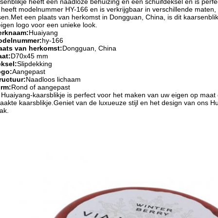
senblikje heeft een naadloze behuizing en een schuifdeksel en is perf
heeft modelnummer HY-166 en is verkrijgbaar in verschillende maten, 
en.Met een plaats van herkomst in Dongguan, China, is dit kaarsenbli
igen logo voor een unieke look.
erknaam:
Huaiyang
odelnummer:
hy-166
aats van herkomst:
Dongguan, China
at:
D70x45 mm
ksel:
Slipdekking
ogo:
Aangepast
ructuur:
Naadloos lichaam
rm:
Rond of aangepast
Huaiyang-kaarsblikje is perfect voor het maken van uw eigen op maat
akte kaarsblikje.Geniet van de luxueuze stijl en het design van ons 
ak.