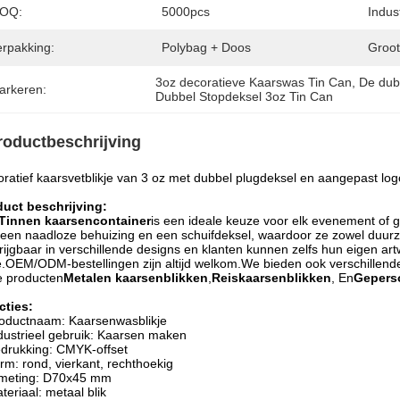
OQ:
5000pcs
Indus
erpakking:
Polybag + Doos
Groot
3oz decoratieve Kaarswas Tin Can
, 
De dub
arkeren:
Dubbel Stopdeksel 3oz Tin Can
roductbeschrijving
ratief kaarsvetblikje van 3 oz met dubbel plugdeksel en aangepast log
duct beschrijving:
Tinnen kaarsencontainer
is een ideale keuze voor elk evenement of 
een naadloze behuizing en een schuifdeksel, waardoor ze zowel duurzaam
rijgbaar in verschillende designs en klanten kunnen zelfs hun eigen art
je.OEM/ODM-bestellingen zijn altijd welkom.We bieden ook verschillend
e producten
Metalen kaarsenblikken
,
Reiskaarsenblikken
, En
Geperso
cties:
oductnaam: Kaarsenwasblikje
dustrieel gebruik: Kaarsen maken
drukking: CMYK-offset
rm: rond, vierkant, rechthoekig
meting: D70x45 mm
teriaal: metaal blik