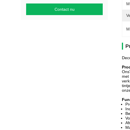
M
Contact nu
V
M
P
Deco
Pro
Ons
met 
verk
tint
onz
Fun
Pr
In
Be
Vo
Af
Ma