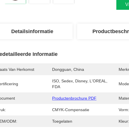
V
Detailsinformatie
Productbeschr
edetailleerde Informatie
laats Van Herkomst
Dongguan, China
Merk
ISO, Sedex, Disney, L'OREAL, 
rtificering
Mode
FDA
ocument
Productenbrochure PDF
Mater
ruk:
CMYK-Compensatie
Vorm
EM/ODM:
Toegelaten
Kleur