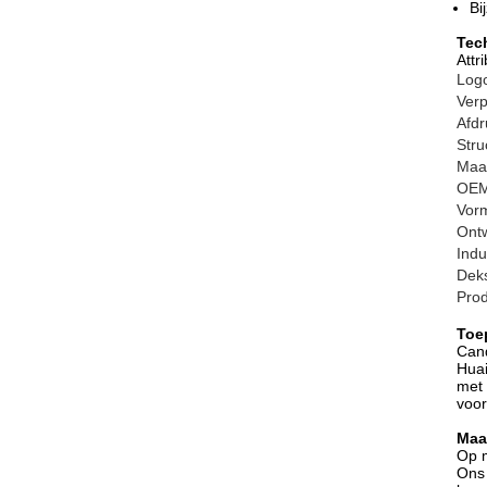
Bi
Tec
Attr
Log
Verp
Afd
Stru
Maa
OE
Vor
Ont
Indu
Dek
Pro
Toe
Cand
Huai
met 
voor
Maa
Op m
Ons 