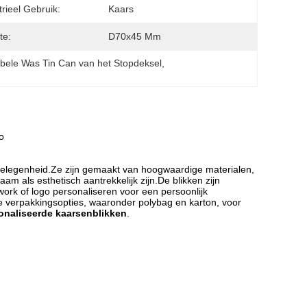
trieel Gebruik:
Kaars
te:
D70x45 Mm
bele Was Tin Can van het Stopdeksel
, 
o
gelegenheid.Ze zijn gemaakt van hoogwaardige materialen,
 als esthetisch aantrekkelijk zijn.De blikken zijn
work of logo personaliseren voor een persoonlijk
e verpakkingsopties, waaronder polybag en karton, voor
naliseerde kaarsenblikken
.