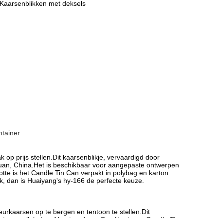
 Kaarsenblikken met deksels
ntainer
p prijs stellen.Dit kaarsenblikje, vervaardigd door
uan, China.Het is beschikbaar voor aangepaste ontwerpen
e is het Candle Tin Can verpakt in polybag en karton
k, dan is Huaiyang's hy-166 de perfecte keuze.
urkaarsen op te bergen en tentoon te stellen.Dit