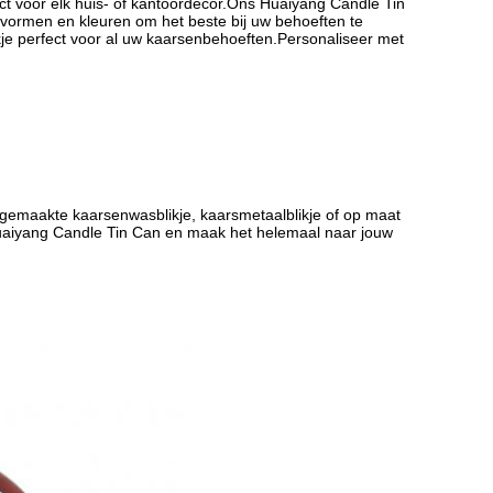
ect voor elk huis- of kantoordecor.Ons Huaiyang Candle Tin
vormen en kleuren om het beste bij uw behoeften te
kje perfect voor al uw kaarsenbehoeften.Personaliseer met
 gemaakte kaarsenwasblikje, kaarsmetaalblikje of op maat
Huaiyang Candle Tin Can en maak het helemaal naar jouw