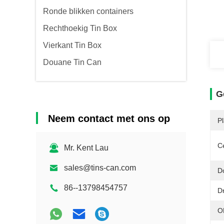
Ronde blikken containers
Rechthoekig Tin Box
Vierkant Tin Box
Douane Tin Can
G
Neem contact met ons op
P
Ce
Mr. Kent Lau
sales@tins-can.com
D
86--13798454757
D
O