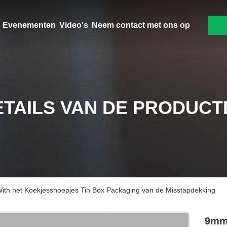
Evenementen
Video's
Neem contact met ons op
ETAILS VAN DE PRODUCT
ith het Koekjessnoepjes Tin Box Packaging van de Misstapdekking
9mm 