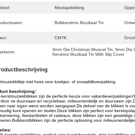
eksel:
Misstapdekking
Opper
roductnaam:
Bulkkerstmis Muzikaal Tin
Ontw
eur:
CMYK
Groot
9mm Dia Christmas Musical Tin
, 
9mm Dia C
arkeren:
Kerstmis Muzikaal Tin With Slip Cover
roductbeschrijving
tmuziekblikje met hoes voor koekjes- of snoepblikverpakking
duct beschrijving:
-kerstmuziekblikken zijn de perfecte keuze voor vakantieverpakkingen
door ze duurzaam en recyclebaar, milieuvriendelijk en duurzaam zijn.De
en naar eigen wens worden aangepast.De deksel van de blikken is voo
oudig kunt openen en sluiten.Deze blikken zijn perfect voor kerstops
tversiering, feestartikelen of cadeaus, deze blikken zijn een geweldige
oeren.Bulkkerstblikken zijn de perfecte oplossing voor milieuvriendelij
cties:
lk kerstmuziekblikken: perfect voor kerstchocolade, mini-kerstblikjes e