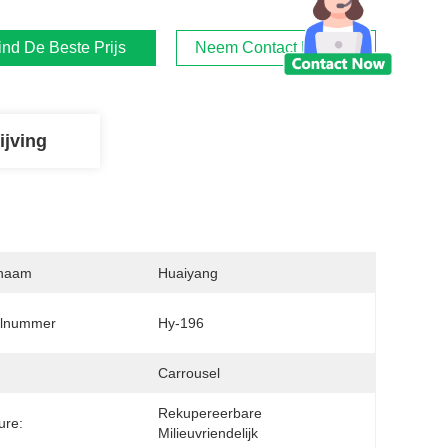
ind De Beste Prijs
Neem Contact Met Ons Op
ijving
naam
Huaiyang
lnummer
Hy-196
:
Carrousel
Rekupereerbare 
ure:
Milieuvriendelijk