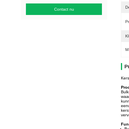
D
Contact nu
P
Kl
M
P
Kers
Pro
Bulk
waar
kunn
eenv
kers
verv
Fun
Bu