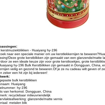
passingen:
 kerstmuziekblikken - Huaiyang hy-196
oek naar een speciale manier om uw kerstlekkernijen te bewaren?Huaiy
ssing!Deze grote kerstblikken zijn gemaakt van een glanzende/matte l
door ze een ideale keuze zijn voor grote kerstkoekjes, grote kerstblik
uaiyang hy-196 Bulk Kerstblikken zijn gemaakt in Dongguan, China, en 
ernijen veilig en gezond te bewaren.Of je ze nu cadeau wilt geven of ze
en zeker een hit zijn bij iedereen!
twerk:
epaste bulk kerstblikken
knaam: Huaiyang
elnummer: hy-196
ts van herkomst: Dongguan, China
erk: recyclebaar milieuvriendelijk
rvlakteafwerking: glanzende/matte vernis
riaal: metalen blik