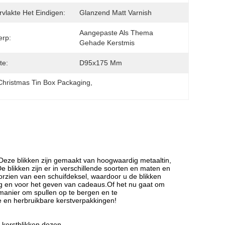
vlakte Het Eindigen:
Glanzend Matt Varnish
Aangepaste Als Thema 
erp:
Gehade Kerstmis
te:
D95x175 Mm
hristmas Tin Box Packaging
, 
!Deze blikken zijn gemaakt van hoogwaardig metaaltin,
 blikken zijn er in verschillende soorten en maten en
rzien van een schuifdeksel, waardoor u de blikken
lag en voor het geven van cadeaus.Of het nu gaat om
 manier om spullen op te bergen en te
ke en herbruikbare kerstverpakkingen!
n kerstblikken dozen.