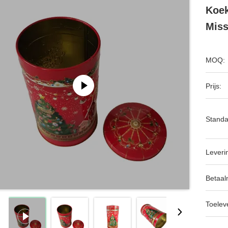
Koek
Miss
MOQ:
Prijs:
Standa
Leveri
Betaal
Toeleve