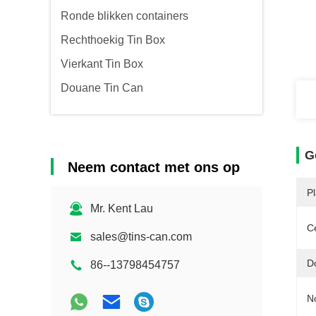
Ronde blikken containers
Rechthoekig Tin Box
Vierkant Tin Box
Douane Tin Can
G
Neem contact met ons op
P
Mr. Kent Lau
Ce
sales@tins-can.com
D
86--13798454757
N