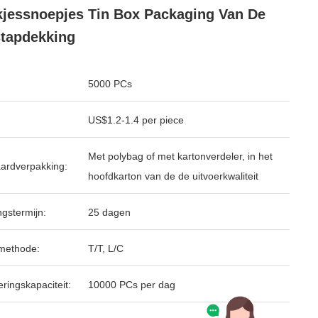
jessnoepjes Tin Box Packaging Van De
tapdekking
5000 PCs
US$1.2-1.4 per piece
Met polybag of met kartonverdeler, in het
ardverpakking:
hoofdkarton van de de uitvoerkwaliteit
ngstermijn:
25 dagen
methode:
T/T, L/C
ringskapaciteit:
10000 PCs per dag