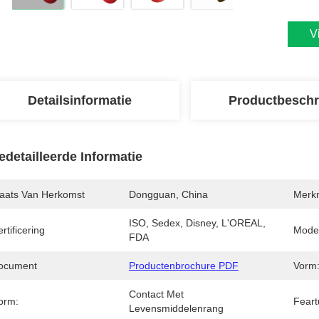
V
Detailsinformatie
Productbeschr
edetailleerde Informatie
laats Van Herkomst
Dongguan, China
Merk
ISO, Sedex, Disney, L'OREAL, 
rtificering
Mode
FDA
ocument
Productenbrochure PDF
Vorm
Contact Met 
orm:
Feart
Levensmiddelenrang