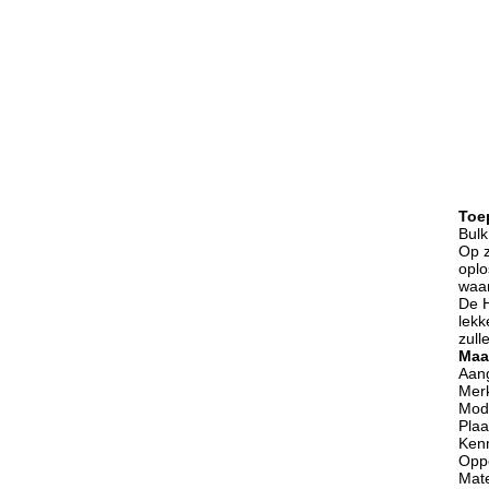
Toe
Bulk
Op z
oplo
waar
De H
lekk
zull
Maa
Aang
Mer
Mod
Plaa
Kenm
Oppe
Mate