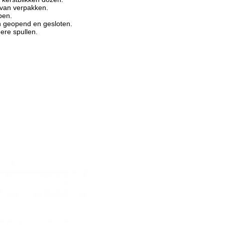
r van verpakken.
ben.
n geopend en gesloten.
ere spullen.