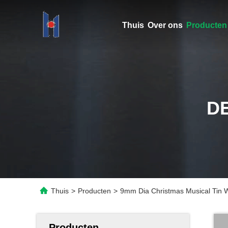
Thuis
Over ons
Producten
D
Thuis
>
Producten
>
9mm Dia Christmas Musical Tin W
Producten