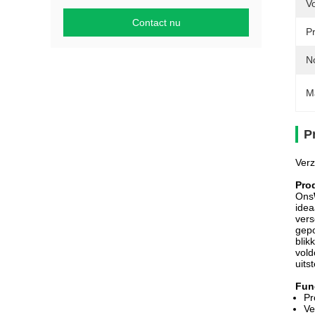
V
Contact nu
P
N
M
P
Verz
Pro
Ons
idea
vers
gepo
blik
vol
uits
Fun
Pr
Ve