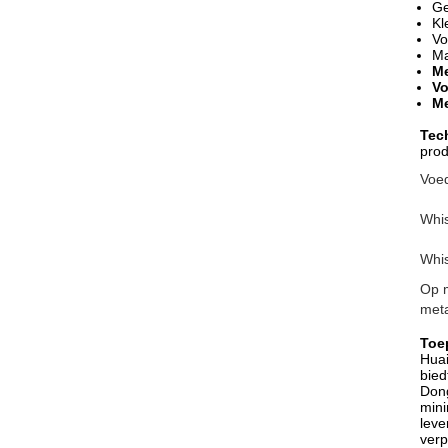
Ge
Kl
Vo
Ma
Me
Vo
Me
Tec
pro
Voed
Whis
Whis
Op 
meta
Toe
Huai
bied
Dong
mini
leve
verp