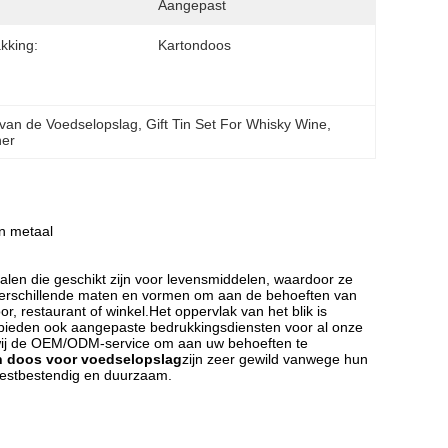
Aangepast
kking:
Kartondoos
 van de Voedselopslag
, 
Gift Tin Set For Whisky Wine
, 
ner
n metaal
len die geschikt zijn voor levensmiddelen, waardoor ze
n verschillende maten en vormen om aan de behoeften van
or, restaurant of winkel.Het oppervlak van het blik is
We bieden ook aangepaste bedrukkingsdiensten voor al onze
 wij de OEM/ODM-service om aan uw behoeften te
n doos voor voedselopslag
zijn zeer gewild vanwege hun
roestbestendig en duurzaam.