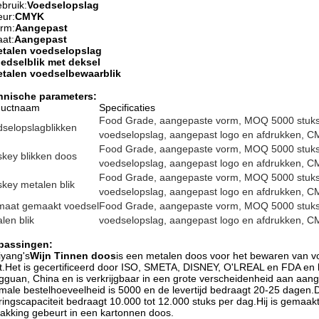
bruik:
Voedselopslag
eur:
CMYK
rm:
Aangepast
at:
Aangepast
talen voedselopslag
edselblik met deksel
talen voedselbewaarblik
hnische parameters:
ductnaam
Specificaties
Food Grade, aangepaste vorm, MOQ 5000 stuks,
selopslagblikken
voedselopslag, aangepast logo en afdrukken, C
Food Grade, aangepaste vorm, MOQ 5000 stuks,
key blikken doos
voedselopslag, aangepast logo en afdrukken, C
Food Grade, aangepaste vorm, MOQ 5000 stuks,
key metalen blik
voedselopslag, aangepast logo en afdrukken, C
maat gemaakt voedsel
Food Grade, aangepaste vorm, MOQ 5000 stuks,
len blik
voedselopslag, aangepast logo en afdrukken, C
passingen:
yang's
Wijn
Tinnen doos
is een metalen doos voor het bewaren van voe
t.Het is gecertificeerd door ISO, SMETA, DISNEY, O'LREAL en FDA en
guan, China en is verkrijgbaar in een grote verscheidenheid aan aa
male bestelhoeveelheid is 5000 en de levertijd bedraagt ​​20-25 dagen.
ringscapaciteit bedraagt ​​10.000 tot 12.000 stuks per dag.Hij is gemaa
akking gebeurt in een kartonnen doos.