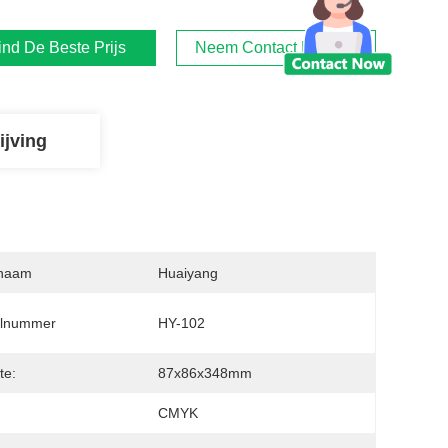
ind De Beste Prijs
Neem Contact Met Ons Op
ijving
naam
Huaiyang
lnummer
HY-102
te:
87x86x348mm
:
CMYK