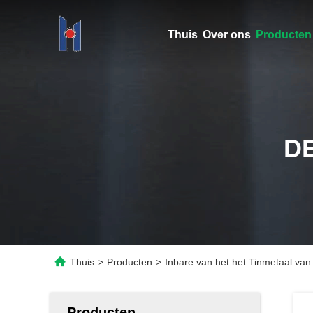
Thuis
Over ons
Producten
D
Thuis
>
Producten
>
Inbare van het het Tinmetaal van
Producten