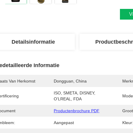
V
Detailsinformatie
Productbeschr
edetailleerde Informatie
laats Van Herkomst
Dongguan, China
Merk
ISO, SMETA, DISNEY, 
rtificering
Mode
O'LREAL, FDA
ocument
Productenbrochure PDF
Groot
mbleem:
Aangepast
Kleur