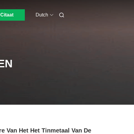
Citaat
Dutch
EN
re Van Het Het Tinmetaal Van De