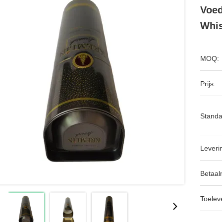
Voed
Whi
MOQ:
Prijs:
Standa
Leveri
Betaal
Toeleve