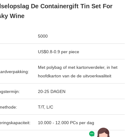
selopslag De Containergift Tin Set For
sky Wine
5000
US$0.8-0.9 per piece
Met polybag of met kartonverdeler, in het
ardverpakking:
hoofdkarton van de de uitvoerkwaliteit
ngstermijn:
20-25 DAGEN
methode:
T/T, L/C
ringskapaciteit:
10.000 - 12.000 PCs per dag