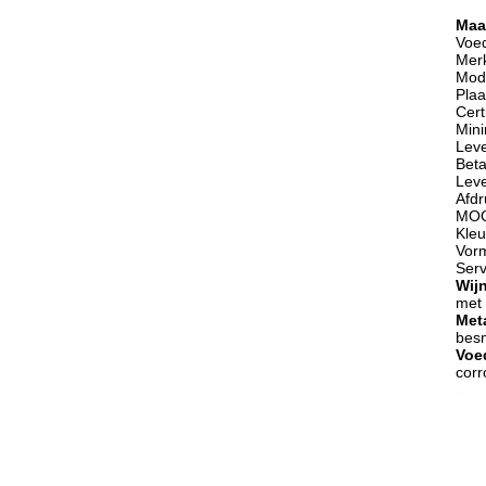
Maa
Voed
Mer
Mod
Plaa
Cert
Mini
Leve
Beta
Leve
Afdr
MOQ
Kle
Vor
Ser
Wijn
met
Met
besm
Voe
corr