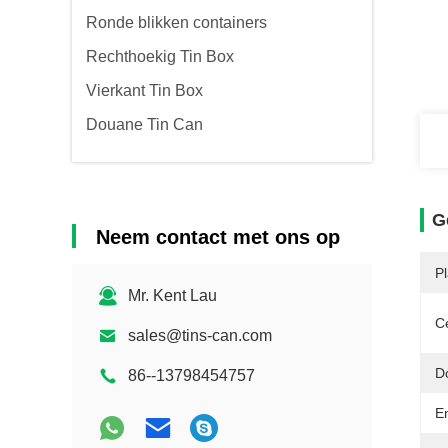
Ronde blikken containers
Rechthoekig Tin Box
Vierkant Tin Box
Douane Tin Can
G
Neem contact met ons op
P
Mr. Kent Lau
Ce
sales@tins-can.com
D
86--13798454757
E