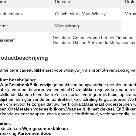
orm:
Douane
Druk:
roductnaam:
Geschenkblik Voor Whisky
Verpa
orm:
Voedselrang
De inbare Container van het het Tinmetaal
arkeren:
De inbare Gift Tin Set van de Metaalcontai
roductbeschrijving
amelbare cadeaublikkenset voor whiskywijn als promotieverpakking va
duct beschrijving:
Wijn
Geschenk
Blikken
zijn gemaakt van hoogwaardige metalen materia
al zijn voor het bewaren van voedsel.Onze blikken zijn verkrijgbaar i
chillende klanten te voldoen.Ze zijn perfect voor gebruik thuis, op kanto
lijst om een ​​glanzende en aantrekkelijke uitstraling te garanderen.
ken om ervoor te zorgen dat uw merk opvalt.Daarnaast ondersteunen
doen.Ons
Metalen voedselblikken
,
Voedselblik met deksel
, En
Blikke
tekende eigenschappen, zoals goede luchtdichtheid, vochtbestendig, 
cties:
oductnaam:
Wijn geschenkblikken
rpakking:
Kartonnen doos