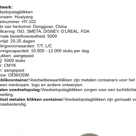
twerk:
selopslagblikken
knaam: Huaiyang
elnummer: HY-102
ts van herkomst: Dongguan, China
ificering: ISO, SMETA, DISNEY, O'LREAL, FDA
male bestelhoeveelheid: 5000
rtijd: 20-25 dagen
lingsvoorwaarden: T/T, L/C
ringscapaciteit: 10.000 - 12.000 stuks per dag
ukken: aangepast
: 5000 stuks
ur: CMYK
m: aangepast
vice: OEM/ODM
blikcontainer:
Voedselbewaarblikken zijn metalen containers voor he
 een merknaam, logo en andere ontwerpen.
alen voedselopslag:
Voedselopslagblikken zorgen voor een luchtdichte
etting.
dsel metalen blikken container:
Voedselopslagblikken zijn gemaakt 
osiebestendig.