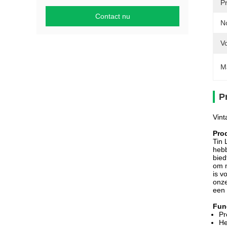
P
Contact nu
N
V
M
P
Vint
Pro
Tin 
hebb
bied
om m
is v
onze
een 
Fun
Pr
He