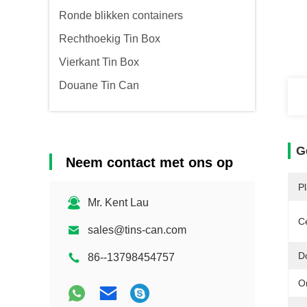
Ronde blikken containers
Rechthoekig Tin Box
Vierkant Tin Box
Douane Tin Can
G
Neem contact met ons op
P
Mr. Kent Lau
Ce
sales@tins-can.com
D
86--13798454757
O