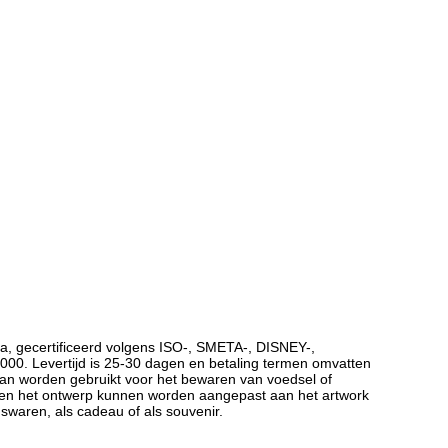
a, gecertificeerd volgens ISO-, SMETA-, DISNEY-,
00. Levertijd is 25-30 dagen en betaling termen omvatten
kan worden gebruikt voor het bewaren van voedsel of
t en het ontwerp kunnen worden aangepast aan het artwork
swaren, als cadeau of als souvenir.