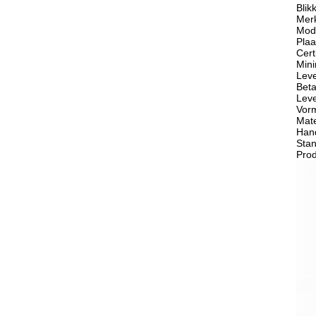
Bli
Mer
Mod
Plaa
Cert
Mini
Leve
Beta
Leve
Vorm
Mate
Hand
Stan
Prod