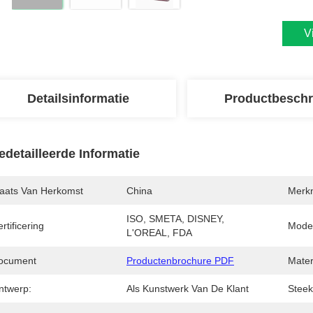
V
Detailsinformatie
Productbeschr
edetailleerde Informatie
laats Van Herkomst
China
Merk
ISO, SMETA, DISNEY, 
rtificering
Mode
L'OREAL, FDA
ocument
Productenbrochure PDF
Mater
ntwerp:
Als Kunstwerk Van De Klant
Steek