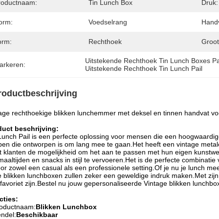
roductnaam:
Tin Lunch Box
Druk:
orm:
Voedselrang
Handv
orm:
Rechthoek
Groot
Uitstekende Rechthoek Tin Lunch Boxes Pa
arkeren:
Uitstekende Rechthoek Tin Lunch Pail
roductbeschrijving
age rechthoekige blikken lunchemmer met deksel en tinnen handvat v
duct beschrijving:
Lunch Pail is een perfecte oplossing voor mensen die een hoogwaardige
en die ontworpen is om lang mee te gaan.Het heeft een vintage metal
t klanten de mogelijkheid om het aan te passen met hun eigen kunstw
aaltijden en snacks in stijl te vervoeren.Het is de perfecte combinat
oor zowel een casual als een professionele setting.Of je nu je lunch m
 blikken lunchboxen zullen zeker een geweldige indruk maken.Met zijn t
favoriet zijn.Bestel nu jouw gepersonaliseerde Vintage blikken lunchbo
cties:
oductnaam:
Blikken Lunchbox
ndel:
Beschikbaar