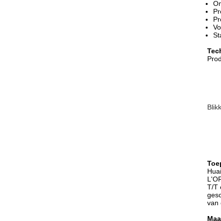
On
Pr
Pr
Vo
St
Tec
Pro
Blik
Toe
Huai
L'OR
T/T 
gesc
van 
Maa