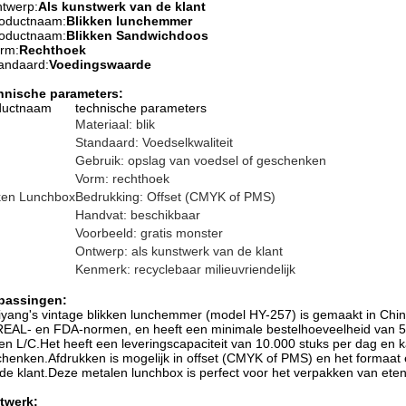
twerp:
Als kunstwerk van de klant
oductnaam:
Blikken lunchemmer
oductnaam:
Blikken Sandwichdoos
rm:
Rechthoek
andaard:
Voedingswaarde
hnische parameters:
ductnaam
technische parameters
Materiaal: blik
Standaard: Voedselkwaliteit
Gebruik: opslag van voedsel of geschenken
Vorm: rechthoek
ken Lunchbox
Bedrukking: Offset (CMYK of PMS)
Handvat: beschikbaar
Voorbeeld: gratis monster
Ontwerp: als kunstwerk van de klant
Kenmerk: recyclebaar milieuvriendelijk
passingen:
yang's vintage blikken lunchemmer (model HY-257) is gemaakt in Chin
EAL- en FDA-normen, en heeft een minimale bestelhoeveelheid van 50
en L/C.Het heeft een leveringscapaciteit van 10.000 stuks per dag en 
henken.Afdrukken is mogelijk in offset (CMYK of PMS) en het formaa
de klant.Deze metalen lunchbox is perfect voor het verpakken van eten
twerk: