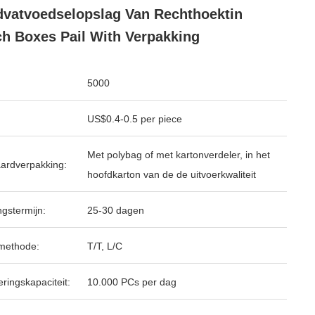
vatvoedselopslag Van Rechthoektin
h Boxes Pail With Verpakking
5000
US$0.4-0.5 per piece
Met polybag of met kartonverdeler, in het
ardverpakking:
hoofdkarton van de de uitvoerkwaliteit
ngstermijn:
25-30 dagen
methode:
T/T, L/C
ringskapaciteit:
10.000 PCs per dag