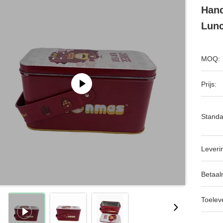
Hand
Lunc
MOQ:
Prijs:
Standa
Leveri
Betaal
Toeleve