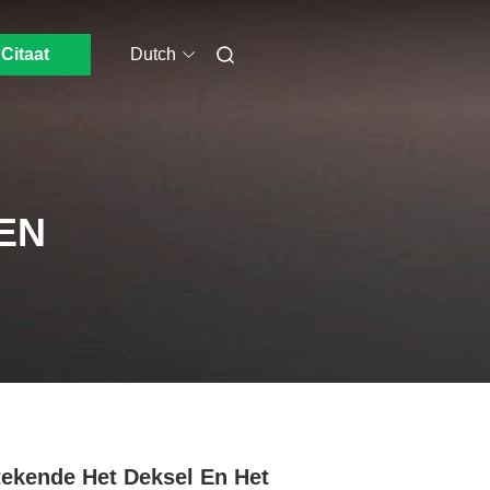
Citaat
Dutch
EN
g
tekende Het Deksel En Het