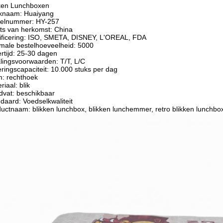
kken Lunchboxen
knaam: Huaiyang
elnummer: HY-257
ts van herkomst: China
ificering: ISO, SMETA, DISNEY, L'OREAL, FDA
male bestelhoeveelheid: 5000
rtijd: 25-30 dagen
lingsvoorwaarden: T/T, L/C
ringscapaciteit: 10.000 stuks per dag
: rechthoek
riaal: blik
vat: beschikbaar
daard: Voedselkwaliteit
uctnaam: blikken lunchbox, blikken lunchemmer, retro blikken lunchbo