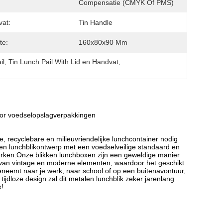
Compensatie (CMYK Of PMS)
at:
Tin Handle
te:
160x80x90 Mm
il
, 
Tin Lunch Pail With Lid en Handvat
, 
oor voedselopslagverpakkingen
, recyclebare en milieuvriendelijke lunchcontainer nodig
en lunchblikontwerp met een voedselveilige standaard en
erken.Onze blikken lunchboxen zijn een geweldige manier
ie van vintage en moderne elementen, waardoor het geschikt
eeneemt naar je werk, naar school of op een buitenavontuur,
ijdloze design zal dit metalen lunchblik zeker jarenlang
x!