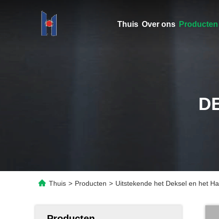
Thuis
Over ons
Producten
D
Thuis
>
Producten
>
Uitstekende het Deksel en het Ha
Producten