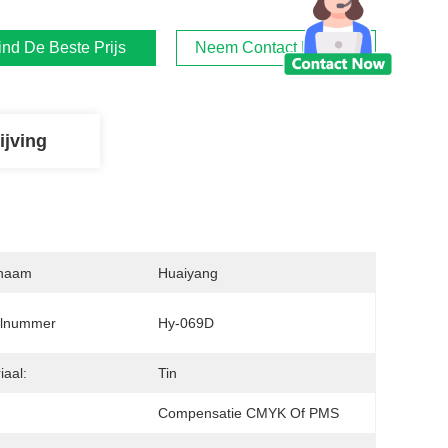
ind De Beste Prijs
Neem Contact Met Ons Op
ijving
naam
Huaiyang
lnummer
Hy-069D
iaal:
Tin
Compensatie CMYK Of PMS