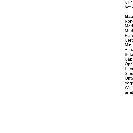
Cili
het 
Maa
Rond
Mer
Mod
Plaa
Cert
Mini
Aflev
Bet
Capa
Oppe
Func
Stee
Ont
Verp
Wij 
prod