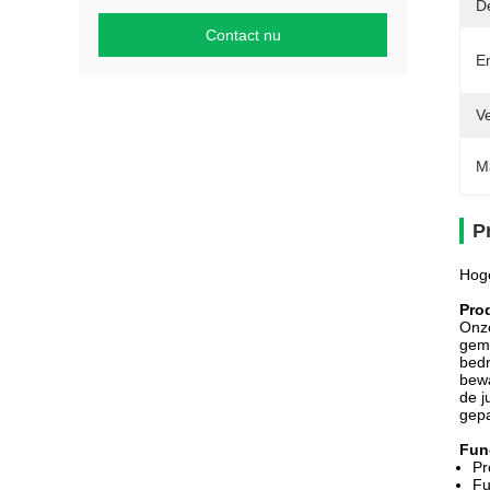
D
Contact nu
E
V
M
P
Hoge
Pro
Onze
gema
bedr
bewa
de j
gepa
Fun
Pr
Fu