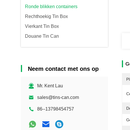
Ronde blikken containers
Rechthoekig Tin Box
Vierkant Tin Box
Douane Tin Can
G
Neem contact met ons op
P
Mr. Kent Lau
Ce
sales@tins-can.com
D
86--13798454757
G