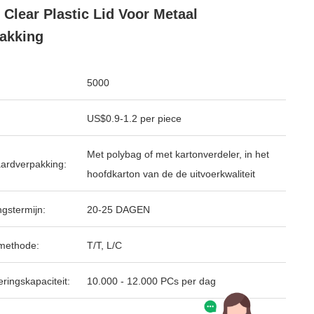
 Clear Plastic Lid Voor Metaal
akking
5000
US$0.9-1.2 per piece
Met polybag of met kartonverdeler, in het
ardverpakking:
hoofdkarton van de de uitvoerkwaliteit
ngstermijn:
20-25 DAGEN
methode:
T/T, L/C
ringskapaciteit:
10.000 - 12.000 PCs per dag