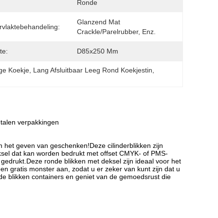
:
Ronde
Glanzend Mat 
vlaktebehandeling:
Crackle/Parelrubber, Enz.
te:
D85x250 Mm
ege Koekje
, 
Lang Afsluitbaar Leeg Rond Koekjestin
, 
etalen verpakkingen
n het geven van geschenken!Deze cilinderblikken zijn
sel dat kan worden bedrukt met offset CMYK- of PMS-
gedrukt.Deze ronde blikken met deksel zijn ideaal voor het
 gratis monster aan, zodat u er zeker van kunt zijn dat u
e blikken containers en geniet van de gemoedsrust die