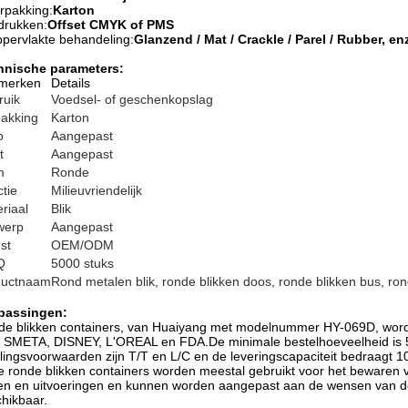
rpakking:
Karton
drukken:
Offset CMYK of PMS
pervlakte behandeling:
Glanzend / Mat / Crackle / Parel / Rubber, en
hnische parameters:
merken
Details
ruik
Voedsel- of geschenkopslag
akking
Karton
o
Aangepast
t
Aangepast
m
Ronde
tie
Milieuvriendelijk
riaal
Blik
werp
Aangepast
st
OEM/ODM
Q
5000 stuks
ductnaam
Rond metalen blik, ronde blikken doos, ronde blikken bus, ron
passingen:
e blikken containers, van Huaiyang met modelnummer HY-069D, worde
 SMETA, DISNEY, L'OREAL en FDA.De minimale bestelhoeveelheid is 5
lingsvoorwaarden zijn T/T en L/C en de leveringscapaciteit bedraagt ​​1
 ronde blikken containers worden meestal gebruikt voor het bewaren va
n en uitvoeringen en kunnen worden aangepast aan de wensen van de 
hikbaar.