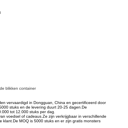
z
de blikken container
n vervaardigd in Dongguan, China en gecertificeerd door
000 stuks en de levering duurt 20-25 dagen.De
0.000 tot 12.000 stuks per dag.
n voedsel of cadeaus.Ze zijn verkrijgbaar in verschillende
klant.De MOQ is 5000 stuks en er zijn gratis monsters