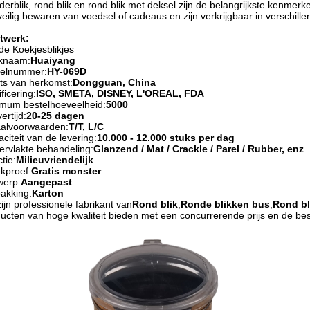
nderblik, rond blik en rond blik met deksel zijn de belangrijkste kenmer
veilig bewaren van voedsel of cadeaus en zijn verkrijgbaar in verschill
twerk:
e Koekjesblikjes
knaam:
Huaiyang
elnummer:
HY-069D
ts van herkomst:
Dongguan, China
ificering:
ISO, SMETA, DISNEY, L'OREAL, FDA
mum bestelhoeveelheid:
5000
ertijd:
20-25 dagen
aalvoorwaarden:
T/T, L/C
citeit van de levering:
10.000 - 12.000 stuks per dag
rvlakte behandeling:
Glanzend / Mat / Crackle / Parel / Rubber, enz
tie:
Milieuvriendelijk
kproef:
Gratis monster
werp:
Aangepast
akking:
Karton
zijn professionele fabrikant van
Rond blik
,
Ronde blikken bus
,
Rond bl
ucten van hoge kwaliteit bieden met een concurrerende prijs en de bes