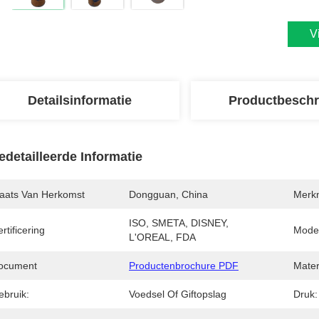
V
Detailsinformatie
Productbeschr
edetailleerde Informatie
laats Van Herkomst
Dongguan, China
Merk
ISO, SMETA, DISNEY, 
rtificering
Mode
L'OREAL, FDA
ocument
Productenbrochure PDF
Mater
ebruik:
Voedsel Of Giftopslag
Druk: