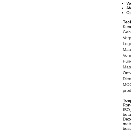
Ve
Af
Op
Tec
Ken
Geb
Verp
Log
Maa
Vor
Func
Mate
Ont
Dien
MO
pro
Toe
Rond
ISO,
beta
Deze
mate
besc