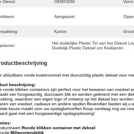
e Dienst:
OEM/ODM
Vorm
mbleem:
Aangepast
Opper
erpakking:
Karton
Groot
Het duidelijke Plastic Tin van het Deksel L
arkeren:
Duidelijk Plastic Deksel om Koekjestin
roductbeschrijving
 afsluitbare ronde koektrommel met doorzichtig plastic deksel voor m
duct beschrijving:
 ronde blikken containers zijn perfect voor het bewaren van voedsel e
akt van hoogwaardig, duurzaam blik en worden geleverd met een dek
ukking, waardoor een eigen logo of ontwerp op het deksel kan worden 
ren van voedsel, cadeaus en andere spullen.Bovendien bieden wij u een
uiste keuze maakt voor uw opslagbehoeften.Koop vandaag nog uw rond
ard gaat met een hoogwaardige opslagoplossing!
cties:
oductnaam:
Ronde blikken container met deksel
nctie:
Milieuvriendelijk