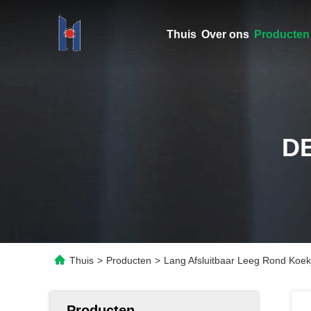
Thuis
Over ons
Producten
D
Thuis
>
Producten
>
Lang Afsluitbaar Leeg Rond Koekj
Producten