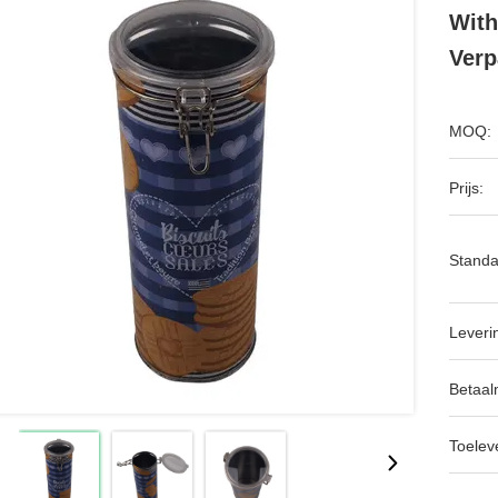
With
Verp
MOQ:
Prijs:
Standa
Leveri
Betaal
Toeleve