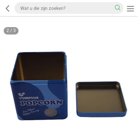
2
/
3