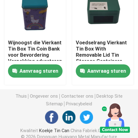
Kaars Tin Can
Chocolade Tin Box
Wijnoogst die Vierkant
Voedselrang Vierkant
Tin Box Tin Coin Bank
Tin Box With
voor Bevordering
Removable Lid Tin
Bulkkerstmistin
Verpakking adverteren
Storage Containers
Aanvraag sturen
Aanvraag sturen
Theebus Tin
Het Tin van de metaalkoffie
Thuis
Ongeveer ons
Contacteer ons
Desktop Site
Sitemap
Privacybeleid
Leeg Koekjestin
Kwaliteit
Koekje Tin Can
China Fabriek.Copyright
Blikken voor voedselopslag
© 2026 Dongguan Huaiyang Metal Manufacture