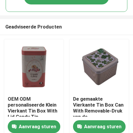
Geadviseerde Producten
Thuis
OEM ODM
De gemaakte
personaliseerde Klein
Vierkante Tin Box Can
Vierkant Tin Box With
With Removable-Druk
Producten
Lid Candy Tin
van de
Packaging
Dekselcompensatie
Aanvraag sturen
Aanvraag sturen
CMYK
Video's