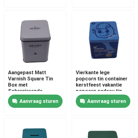
Over ons
Fabriekstocht
Kwaliteitscontrole
Aangepast Matt
Vierkante lege
Neem contact met ons op
Varnish Square Tin
popcorn tin container
Box met
kerstfeest vakantie
Scharnierende
popcorn cadeau tin
Vraag een offerte
Dekselthee Tin
verpakking
Aanvraag sturen
Aanvraag sturen
Canister
Koekje Tin Can
Suikergoed Tin Can