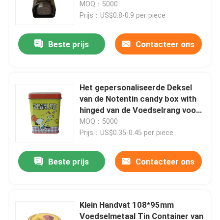
Wine
MOQ：5000
Prijs：US$0.8-0.9 per piece
Beste prijs
Contacteer ons
Het gepersonaliseerde Deksel
van de Notentin candy box with
hinged van de Voedselrang voor
Noten Verpakking
MOQ：5000
Prijs：US$0.35-0.45 per piece
Thuis
Beste prijs
Contacteer ons
Producten
Klein Handvat 108*95mm
Voedselmetaal Tin Container van
Video's