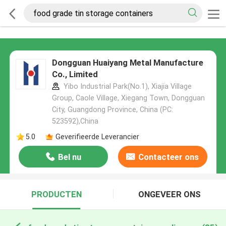
Dongguan Huaiyang Metal Manufacture
Co., Limited
Yibo Industrial Park(No.1), Xiajia Village
Group, Caole Village, Xiegang Town, Dongguan
City, Guangdong Province, China (PC:
523592),China
5.0
Geverifieerde Leverancier
Bel nu
Contacteer ons
PRODUCTEN
ONGEVEER ONS