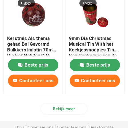
Kerstmis Als thema
9mm Dia Christmas
gehad Bal Gevormd
Musical Tin With het
Bulkkerstmistin 70mm
Koekjessnoepjes Tin
Dia For Holiday Gift
Box Packaging van de
Promotion
Misstapdekking
Beste prijs
Beste prijs
Contacteer ons
Contacteer ons
Bekijk meer
Thuis
Ongeveer ons
Contacteer ons
Desktop Site