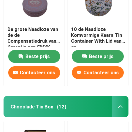
De grote Naadloze van
10 de Naadloze
de de
Komvormige Kaars Tin
Compensatiedruk van
Container With Lid van
Kaarstin can CMYK
oz
Kaars Tin Box
Beste prijs
Beste prijs
Decorative
Contacteer ons
Contacteer ons
Chocolade Tin Box
(12)