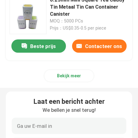
Tin Metaal Tin Can Container
Canister
Kaars Tin Can
MOQ：5000 PCs
Prijs：US$0.35-0.5 per piece
Chocolade Tin Box
Beste prijs
Contacteer ons
Bulkkerstmistin
Theebus Tin
Bekijk meer
Het Tin van de metaalkoffie
Laat een bericht achter
We bellen je snel terug!
Leeg Koekjestin
Blikken voor voedselopslag