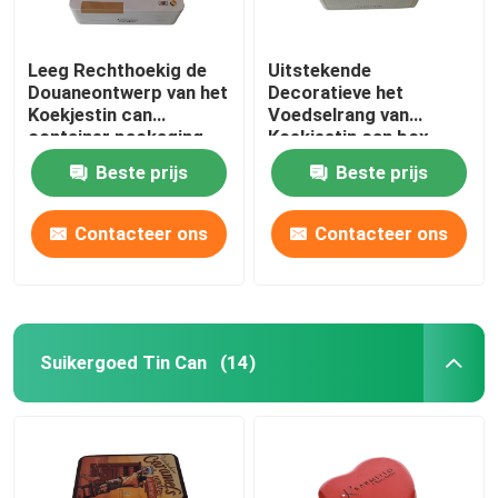
Leeg Rechthoekig de
Uitstekende
Douaneontwerp van het
Decoratieve het
Koekjestin can
Voedselrang van
container packaging
Koekjestin can box
with Scharnierend
medium rectangular
Beste prijs
Beste prijs
Deksel
Contacteer ons
Contacteer ons
Suikergoed Tin Can
(14)