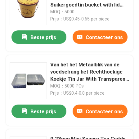
Suikergoedtin bucket with lid
and
MOQ：5000
Over ons
Prijs：US$0.45-0.65 per piece
Beste prijs
Contacteer ons
Fabriekstocht
Kwaliteitscontrole
Van het het Metaalblik van de
voedselrang het Rechthoekige
Neem contact met ons op
Koekje Tin Jar With Transparent
Lid
MOQ：5000 PCs
Prijs：US$0.4-0.8 per piece
Vraag een offerte
Beste prijs
Contacteer ons
Koekje Tin Can
Suikergoed Tin Can
0.23mm Mini Square Tea Caddy