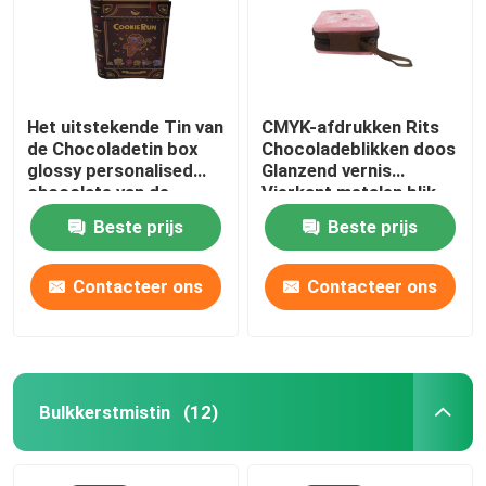
Het uitstekende Tin van
CMYK-afdrukken Rits
de Chocoladetin box
Chocoladeblikken doos
glossy personalised
Glanzend vernis
chocolate van de
Vierkant metalen blik
Boekvorm
Beste prijs
Beste prijs
Contacteer ons
Contacteer ons
Bulkkerstmistin
(12)