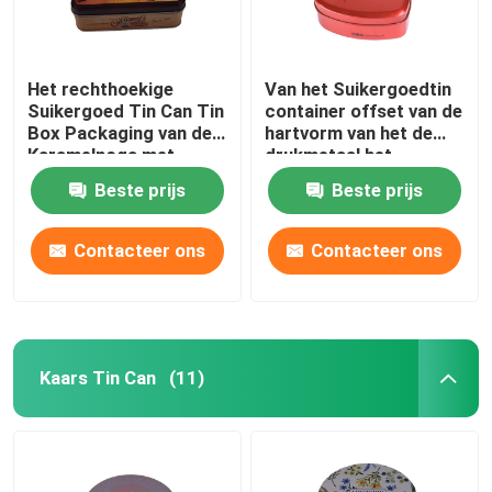
Het rechthoekige
Van het Suikergoedtin
Suikergoed Tin Can Tin
container offset van de
Box Packaging van de
hartvorm van het de
Karamelnoga met
drukmetaal het
Scharnierend Deksel
suikergoedtin met
Beste prijs
Beste prijs
Deksel
Contacteer ons
Contacteer ons
Kaars Tin Can
(11)