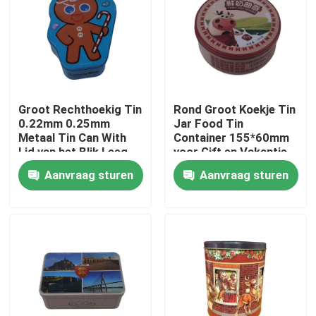
Over ons
Fabriekstocht
Groot Rechthoekig Tin
Rond Groot Koekje Tin
0.22mm 0.25mm
Jar Food Tin
Kwaliteitscontrole
Metaal Tin Can With
Container 155*60mm
Lid van het Blik Leeg
voor Gift en Vakantie
Koekje
Neem contact met ons op
Aanvraag sturen
Aanvraag sturen
Vraag een offerte
Koekje Tin Can
Suikergoed Tin Can