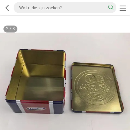
2
/
3