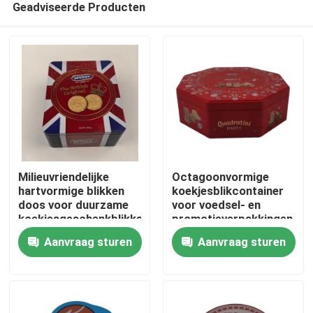
Geadviseerde Producten
Milieuvriendelijke
Octagoonvormige
hartvormige blikken
koekjesblikcontainer
doos voor duurzame
voor voedsel- en
koekjesgeschenkblikken
promotieverpakkingen
Thuis
met voedselveilig
Aanvraag sturen
Aanvraag sturen
tinplate
Producten
Video's