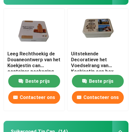
Leeg Rechthoekig de
Uitstekende
Douaneontwerp van het
Decoratieve het
Koekjestin can
Voedselrang van
container packaging
Koekjestin can box
with Scharnierend
medium rectangular
Beste prijs
Beste prijs
Deksel
Thuis
Contacteer ons
Contacteer ons
Producten
Video's
Suikergoed Tin Can
(14)