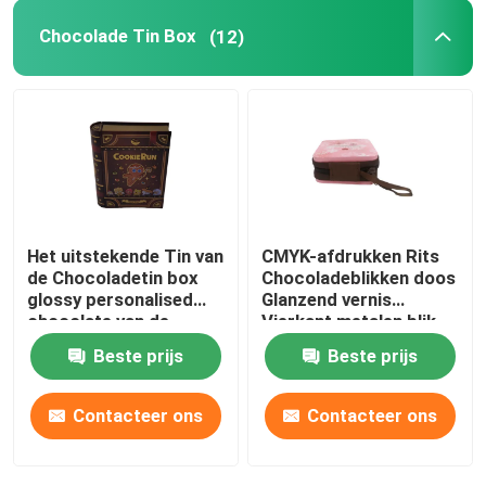
Chocolade Tin Box
(12)
Tin Gift Box
Kosmetisch Tin
Tin Lunch Boxes
Het uitstekende Tin van
CMYK-afdrukken Rits
Ronde blikken containers
de Chocoladetin box
Chocoladeblikken doos
glossy personalised
Glanzend vernis
chocolate van de
Vierkant metalen blik
Rechthoekig Tin Box
Boekvorm
Beste prijs
Beste prijs
Vierkant Tin Box
Contacteer ons
Contacteer ons
Douane Tin Can