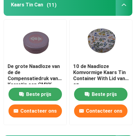
Kaars Tin Can
(11)
Kaars Tin Can
Chocolade Tin Box
Bulkkerstmistin
De grote Naadloze van
10 de Naadloze
de de
Komvormige Kaars Tin
Theebus Tin
Compensatiedruk van
Container With Lid van
Kaarstin can CMYK
oz
Kaars Tin Box
Het Tin van de metaalkoffie
Beste prijs
Beste prijs
Decorative
Contacteer ons
Contacteer ons
Leeg Koekjestin
Blikken voor voedselopslag