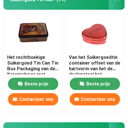
Over ons
Fabriekstocht
Kwaliteitscontrole
Het rechthoekige
Van het Suikergoedtin
Suikergoed Tin Can Tin
container offset van de
Box Packaging van de
hartvorm van het de
Neem contact met ons op
Karamelnoga met
drukmetaal het
Scharnierend Deksel
suikergoedtin met
Beste prijs
Beste prijs
Deksel
Vraag een offerte
Contacteer ons
Contacteer ons
Koekje Tin Can
Suikergoed Tin Can