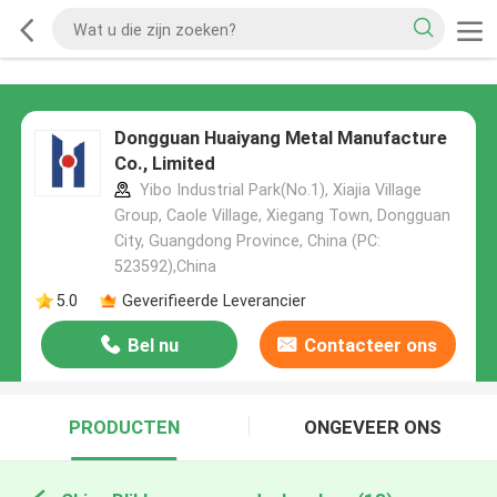
Dongguan Huaiyang Metal Manufacture
Co., Limited
Yibo Industrial Park(No.1), Xiajia Village
Group, Caole Village, Xiegang Town, Dongguan
City, Guangdong Province, China (PC:
523592),China
5.0
Geverifieerde Leverancier
Bel nu
Contacteer ons
PRODUCTEN
ONGEVEER ONS