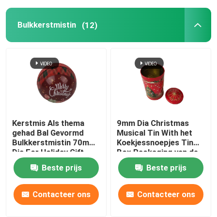
Bulkkerstmistin
(12)
Kerstmis Als thema
9mm Dia Christmas
gehad Bal Gevormd
Musical Tin With het
Bulkkerstmistin 70mm
Koekjessnoepjes Tin
Dia For Holiday Gift
Box Packaging van de
Promotion
Misstapdekking
Beste prijs
Beste prijs
Contacteer ons
Contacteer ons